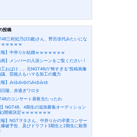
の投稿
T48三村妃乃(22歳)さん、野呂佳代みたいにな
ｗｗｗｗｗｗ
速報】中井りか結婚ｗｗｗｗｗｗｗ
動画】メンバーの入浴シーンをご覧ください！
工おばけ…」元NGT48の“怖すぎる“投稿画像
物議、芸能人もハマる加工の魔力
速報】みゆみゆのみゆみゆ
間日陽、赤過ぎワロタ
GT48のコンサート昼夜当たったわ
闇】NGT48、4期生の追加募集オーディション
課金)開催決定ｗｗｗｗｗｗｗ
悲報】NGTヲタさん、中井りかの卒業コンサー
に爆破予告、及びドラフト3期生と2期生に殺害
告