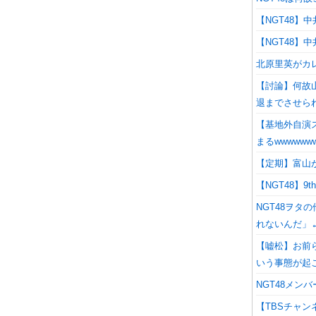
【NGT48】
【NGT48
北原里英がカ
【討論】何故
退までさせら
【基地外自演
まるwwwwww
【定期】富山
【NGT48】
NGT48ヲタ
れないんだ」
【嘘松】お前
いう事態が起
NGT48メ
【TBSチャン