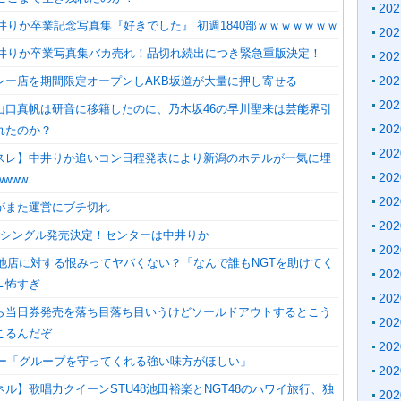
20
中井りか卒業記念写真集『好きでした』 初週1840部ｗｗｗｗｗｗｗ
20
】中井りか卒業写真集バカ売れ！品切れ続出につき緊急重版決定！
20
20
レー店を期間限定オープンしAKB坂道が大量に押し寄せる
20
山口真帆は研音に移籍したのに、乃木坂46の早川聖来は芸能界引
20
れたのか？
20
スレ】中井りか追いコン日程発表により新潟のホテルが一気に埋
20
wwww
20
がまた運営にブチ切れ
20
9thシングル発売決定！センターは中井りか
20
の他店に対する恨みってヤバくない？「なんで誰もNGTを助けてく
20
←怖すぎ
20
ら当日券発売を落ち目落ち目いうけどソールドアウトするとこう
20
こるんだぞ
20
ンバー「グループを守ってくれる強い味方がほしい」
20
ネル】歌唱力クイーンSTU48池田裕楽とNGT48のハワイ旅行、独
20