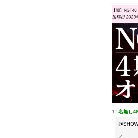
【闇】NGT4
投稿日 2023年
1 :
名無し48
@SHOW
／