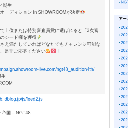
N
 4期生
オーディション in SHOWROOMが決定
アー
20
で上位または特別審査員賞に選ばれると「3次審
20
のシード権を獲得
20
さえ満たしていればどなたでもチャレンジ可能な
20
、是非ご応募ください
20
20
campaign.showroom-live.com/ngt48_audition4th/
20
期生
20
ROOM
20
20
b.ldblog.jp/js/feed2.js
20
20
地下帝国 – NGT48
20
20