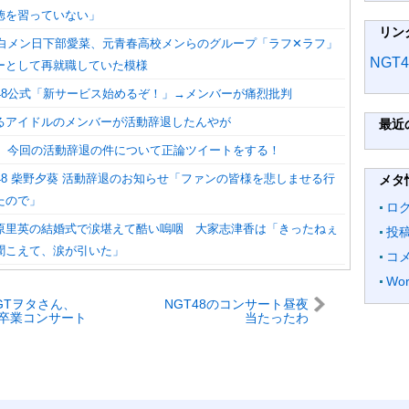
徳を習っていない」
リン
8】白メン日下部愛菜、元青春高校メンらのグループ「ラフ✕ラフ」
NGT
ーとして再就職していた模様
T48公式「新サービス始めるぞ！」→メンバーが痛烈批判
るアイドルのメンバーが活動辞退したんやが
最近
ァン、今回の活動辞退の件について正論ツイートをする！
48 柴野夕葵 活動辞退のお知らせ「ファンの皆様を悲しませる行
メタ
たので」
ロ
原里英の結婚式で涙堪えて酷い嗚咽 大家志津香は「きったねぇ
投
聞こえて、涙が引いた」
コ
Wor
GTヲタさん、
NGT48のコンサート昼夜
卒業コンサート
当たったわ
、及びドラフト
期生に殺害予告