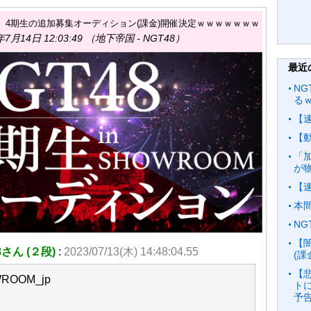
8、4期生の追加募集オーディション(課金)開催決定ｗｗｗｗｗｗｗ
7月14日 12:03:49 （地下帝国 - NGT48）
最近
NG
る
【
【
「加
が
【
本
N
【
さん (２段)
:
2023/07/13(木) 14:48:04.55
(
【
ROOM_jp
ト
予