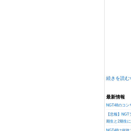
続きを読む>
最新情報
NGT48のコ
【悲報】NG
期生と2期生
NGT48は何