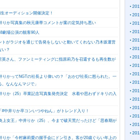
20
4期生オーディション開催決定！
20
】中井りか写真集の秋元康帯コメントが案の定気持ち悪い
20
20
48劇場公演の観客90人
20
ントがラジオを通じて告発をしないと動いてくれない乃木坂運営
20
ない？
20
里英さん、ファンミーティングに指原莉乃を召還するも再生数が
20
20
中井りかってNGTの社長より偉いの？「おかぴ社長に怒られた。一
20
る。なんなんマジで」
20
中井りか（25）卒業記念写真集発売決定 水着や思わずドキリの入
20
20
「#中井りか卒コンいつやねん」がトレンド入り！
20
「炎上女王」中井りか（25）、今まで破天荒だったけど「思春期が
20
」
20
中井りか「今村麻莉愛の握手会にドン引き。客が20歳ぐらい年上の