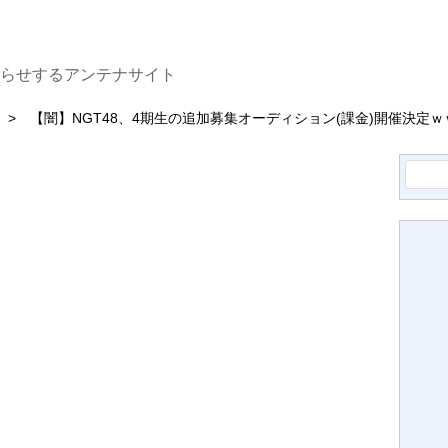
知らせするアンテナサイト
【闇】NGT48、4期生の追加募集オーディション(課金)開催決定
検
索: