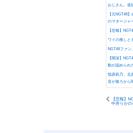
おじさん。道
【元NGT4
のマネージャ
【悲報】NG
ワイの推しと
NGT48フ
【闇深】NGT
動が認められ
指原莉乃、北
音が後ろから
【悲報】N
中井りかの
に爆破予告
3期生と2