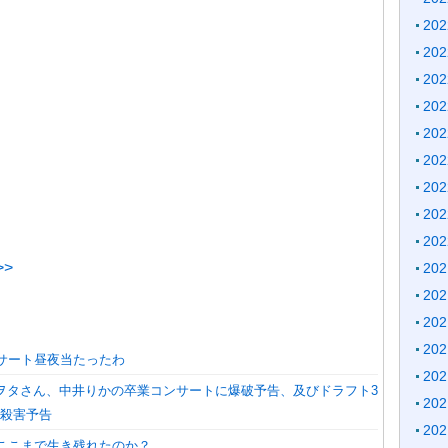
20
20
20
20
20
20
20
20
20
>
20
20
20
20
ンサート昼夜当たったわ
20
Tヲタさん、中井りかの卒業コンサートに爆破予告、及びドラフト3
20
に殺害予告
20
故ここまで生き残れたのか？