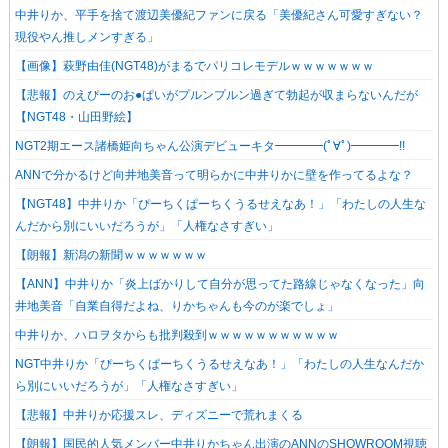
中井りか、平手を捨て渡辺美優紀ファンに戻る「美優紀さん可愛すぎない？
現役やん推しメンすぎる」
【画像】萩野由佳(NGT48)がまるでパリコレモデルｗｗｗｗｗｗｗ
【悲報】のえぴーのお●ぱいがプルンプルン過ぎて勃起が収まらないんだが
【NGT48・山田野絵】
NGT2期エース諸橋姫向ちゃん公演デビューキタ━━━━(ﾟ∀ﾟ)━━━━!!
ANNで分かるけど向井地美音って明らかに中井りかに壁を作ってるよな？
【NGT48】中井りか「ぴーちくぱーちくうるせえなあ！」「わたしの人生な
んだから別にいいだろうが」「人権なさすぎい」
【朗報】新潟の新聞ｗｗｗｗｗｗｗ
【ANN】中井りか「炎上ばかりして自分が思ってた路線じゃなくなった」向
井地美音「自業自得だよね、りかちゃんも今のが楽でしょ」
中井りか、ハロヲタからも批判殺到ｗｗｗｗｗｗｗｗｗｗｗ
NGT中井りか「ぴーちくぱーちくうるせえなあ！」「わたしの人生なんだか
ら別にいいだろうが」「人権なさすぎい」
【悲報】中井りか応援スレ、ディズニーで荒れまくる
【朗報】国民的人気メンバー中井りかちゃん出演のANNのSHOWROOM視聴