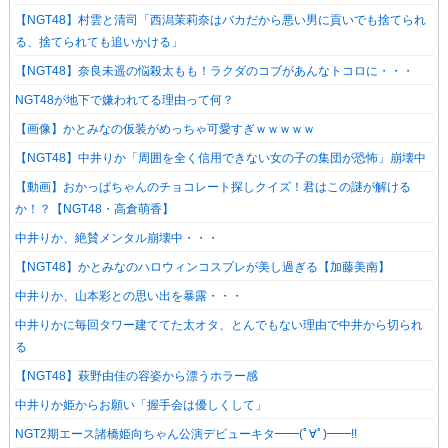
【NGT48】村雲と清司「西潟茉莉奈はバカだから悪い男に貢いでも捨てられ
る、捨てられても追いかける」
【NGT48】奈良未遥の悩殺太もも！ラクダのコブがあんなトコロに・・・
NGT48が地下で嫌われてる理由って何？
【画像】かとみなの仮装がめっちゃ可愛すぎｗｗｗｗｗ
【NGT48】中井りか「周囲を全く信用できない女の子の集団が恐怖」崩壊中
【動画】おかっぱちゃんのチョコレート探しクイズ！君はこの謎が解ける
か！？【NGT48・高倉萌香】
中井りか、絶賛メンタル崩壊中・・・
【NGT48】かとみなのハロウィンコスプレが美し過ぎる【加藤美南】
中井りか、山本彩との思い出を暴露・・・
中井りかに毎回タワー建ててた太オタ、とんでもない理由で中井から切られ
る
【NGT48】萩野由佳の容姿から漂うホラー感
中井りか姫からお願い「握手会は優しくして」
NGT2期エース諸橋姫向ちゃん公演デビューキタ━━(ﾟ∀ﾟ)━━!!