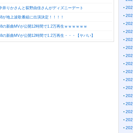
20
8】中井りかさんと荻野由佳さんがディズニーデート
20
48が地上波歌番組に出演決定！！！！
20
48の新曲MVが公開12時間で1.2万再生ｗｗｗｗｗｗ
20
48の新曲MVが公開12時間で1.2万再生・・・【ヤバい】
20
20
20
20
20
20
20
20
20
20
20
20