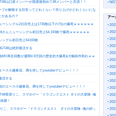
T48山口派メンバーが脱退後初めて48メンバーと共演！！
N
ープが解散する目安ってどれくらい？売り上げがどれくらいにな
とかあるの？
アー
ニューシングル2日目売上は1730枚以下の7位の爆死ｗｗｗｗｗｗ
20
20
48さんニューシングル初日売上54,193枚で爆死ｗｗｗｗｗｗ
20
シングル初日売上54193枚
20
GT48は絶対復活する
20
新曲MV再生回数が週間4.9万回の歴史的大爆死&大幅前作割れｗｗ
20
20
のエース小越春花、満を持してyoutuberデビュー！！！
20
対復活する
20
不動のエース小越春花、満を持してyoutuberデビュー！！！
20
T48菅原りこ、スマホゲー「ドラゴンクエスト ダイの大冒険 -魂
20
に抜擢！
20
20
菅原りこ、スマホゲー『ドラゴンクエスト ダイの大冒険 -魂の絆-』
！
20