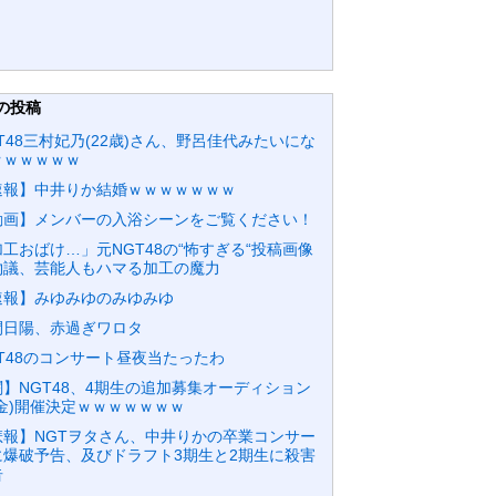
の投稿
T48三村妃乃(22歳)さん、野呂佳代みたいにな
ｗｗｗｗｗｗ
速報】中井りか結婚ｗｗｗｗｗｗｗ
動画】メンバーの入浴シーンをご覧ください！
工おばけ…」元NGT48の“怖すぎる“投稿画像
物議、芸能人もハマる加工の魔力
速報】みゆみゆのみゆみゆ
間日陽、赤過ぎワロタ
GT48のコンサート昼夜当たったわ
闇】NGT48、4期生の追加募集オーディション
課金)開催決定ｗｗｗｗｗｗｗ
悲報】NGTヲタさん、中井りかの卒業コンサー
に爆破予告、及びドラフト3期生と2期生に殺害
告