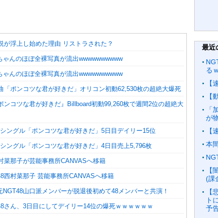
散説が浮上し始めた理由 リストラされた？
最近
ゃんのほぼ全裸写真が流出wwwwwwwwww
NG
る
ゃんのほぼ全裸写真が流出wwwwwwwwww
【
新曲「ポンコツな君が好きだ」オリコン初動62,530枚の超絶大爆死
【
ポンコツな君が好きだ』Billboard初動99,260枚で週間2位の超絶大
「加
が
7thシングル「ポンコツな君が好きだ」5日目デイリー15位
【
本
7thシングル「ポンコツな君が好きだ」4日目売上5,796枚
N
西村菜那子が芸能事務所CANVASへ移籍
【
48西村菜那子 芸能事務所CANVASへ移籍
(
NGT48山口派メンバーが脱退後初めて48メンバーと共演！
【
ト
48さん、3日目にしてデイリー14位の爆死ｗｗｗｗｗｗ
予