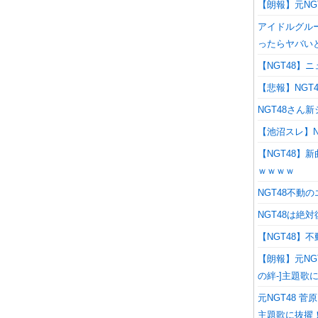
【朗報】元NG
アイドルグル
ったらヤバい
【NGT48】
【悲報】NGT
NGT48さん新
【池沼スレ】N
【NGT48】
ｗｗｗｗ
NGT48不動
NGT48は絶
【NGT48】
【朗報】元NG
の絆-]主題歌
元NGT48 
主題歌に抜擢