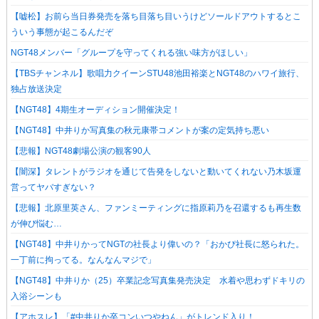
【嘘松】お前ら当日券発売を落ち目落ち目いうけどソールドアウトするとこ
ういう事態が起こるんだぞ
NGT48メンバー「グループを守ってくれる強い味方がほしい」
【TBSチャンネル】歌唱力クイーンSTU48池田裕楽とNGT48のハワイ旅行、
独占放送決定
【NGT48】4期生オーディション開催決定！
【NGT48】中井りか写真集の秋元康帯コメントが案の定気持ち悪い
【悲報】NGT48劇場公演の観客90人
【闇深】タレントがラジオを通じて告発をしないと動いてくれない乃木坂運
営ってヤバすぎない？
【悲報】北原里英さん、ファンミーティングに指原莉乃を召還するも再生数
が伸び悩む…
【NGT48】中井りかってNGTの社長より偉いの？「おかぴ社長に怒られた。
一丁前に拘ってる。なんなんマジで」
【NGT48】中井りか（25）卒業記念写真集発売決定 水着や思わずドキリの
入浴シーンも
【アホスレ】「#中井りか卒コンいつやねん」がトレンド入り！