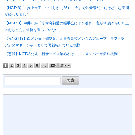
【NGT48】「炎上女王」中井りか（25）、今まで破天荒だったけど「思春期
が終わりました」
【NGT48】中井りか「今村麻莉愛の握手会にドン引き。客が20歳ぐらい年上
のおじさん。道徳を習っていない」
【元NGT48】白メン日下部愛菜、元青春高校メンらのグループ「ラフ✕ラ
フ」のマネージャーとして再就職していた模様
【悲報】NGT48公式「新サービス始めるぞ！」→メンバーが痛烈批判
1
2
3
4
5
6
…
125
次へ »
検
索: