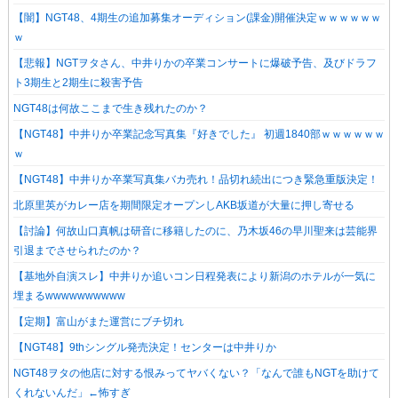
【闇】NGT48、4期生の追加募集オーディション(課金)開催決定ｗｗｗｗｗｗ
ｗ
【悲報】NGTヲタさん、中井りかの卒業コンサートに爆破予告、及びドラフ
ト3期生と2期生に殺害予告
NGT48は何故ここまで生き残れたのか？
【NGT48】中井りか卒業記念写真集『好きでした』 初週1840部ｗｗｗｗｗｗ
ｗ
【NGT48】中井りか卒業写真集バカ売れ！品切れ続出につき緊急重版決定！
北原里英がカレー店を期間限定オープンしAKB坂道が大量に押し寄せる
【討論】何故山口真帆は研音に移籍したのに、乃木坂46の早川聖来は芸能界
引退までさせられたのか？
【基地外自演スレ】中井りか追いコン日程発表により新潟のホテルが一気に
埋まるwwwwwwwwww
【定期】富山がまた運営にブチ切れ
【NGT48】9thシングル発売決定！センターは中井りか
NGT48ヲタの他店に対する恨みってヤバくない？「なんで誰もNGTを助けて
くれないんだ」←怖すぎ