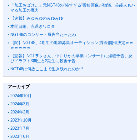
「加工おばけ…」元NGT48の“怖すぎる“投稿画像が物議、芸能人もハ
マる加工の魔力
【速報】みゆみゆのみゆみゆ
本間日陽、赤過ぎワロタ
NGT48のコンサート昼夜当たったわ
【闇】NGT48、4期生の追加募集オーディション(課金)開催決定ｗｗ
ｗｗｗｗｗ
【悲報】NGTヲタさん、中井りかの卒業コンサートに爆破予告、及
びドラフト3期生と2期生に殺害予告
NGT48は何故ここまで生き残れたのか？
アーカイブ
2024年10月
2024年3月
2024年2月
2023年10月
2023年7月
2023年6月