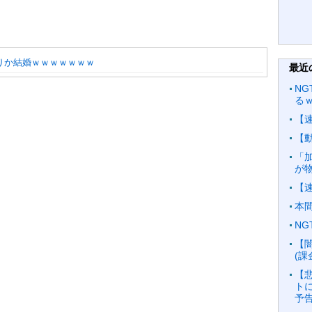
りか結婚ｗｗｗｗｗｗｗ
最近
NG
る
【
【
「加
が
【
本
N
【
(
【
ト
予