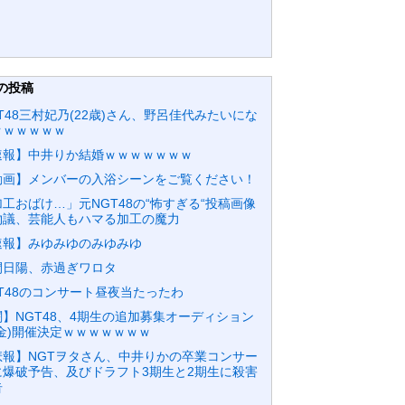
の投稿
T48三村妃乃(22歳)さん、野呂佳代みたいにな
ｗｗｗｗｗｗ
速報】中井りか結婚ｗｗｗｗｗｗｗ
動画】メンバーの入浴シーンをご覧ください！
工おばけ…」元NGT48の“怖すぎる“投稿画像
物議、芸能人もハマる加工の魔力
速報】みゆみゆのみゆみゆ
間日陽、赤過ぎワロタ
GT48のコンサート昼夜当たったわ
闇】NGT48、4期生の追加募集オーディション
課金)開催決定ｗｗｗｗｗｗｗ
悲報】NGTヲタさん、中井りかの卒業コンサー
に爆破予告、及びドラフト3期生と2期生に殺害
告