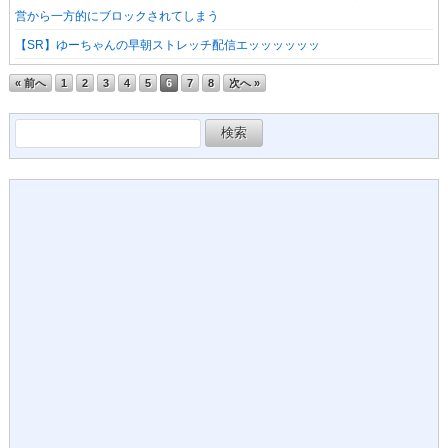
営から一方的にブロックされてしまう
【SR】ゆーちゃんの早朝ストレッチ配信エッッッッッッ
« 前へ
1
2
3
4
5
6
7
8
次へ »
検
索: