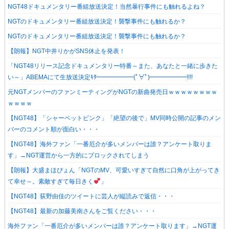
NGT48ドキュメンタリー番組放送決定！当然暴行事件にも触れるよね？
NGTのドキュメンタリー番組放送決定！襲撃事件にも触れるか？
NGTのドキュメンタリー番組放送決定！襲撃事件にも触れるか？
【朗報】NGT中井りかがSNS休止を発表！
「NGT48リリース記念ドキュメンタリー特番～また、あなたと一緒に歩きた
い～」ABEMAにて生放送決定ｷﾀ━━━━━━(ﾟ∀ﾟ)━━━━━━!!!!
元NGTメンバーのファンミーティングがNGTの新曲発売日ｗｗｗｗｗｗｗｗ
ｗｗｗｗ
【NGT48】「シャーベットピンク」「絶望の後で」MV同時公開の記事のメン
バーのコメント順が面白い・・・
【NGT48】海外ファン「一番厄介が多いメンバーは誰？アンケート取りま
す」→NGT運営から一方的にブロックされてしまう
【朗報】大盛まほぴょん「NGTのMV、可愛いすぎて自然に口角が上がってき
て幸せ～。素敵すぎて毎日きく
」
【NGT48】荻野由佳のツイートに芸人が縦読みで返信・・・
【NGT48】最新の加藤美南さんをご覧ください・・・
海外ファン「一番厄介が多いメンバーは誰？アンケート取ります」→NGT運