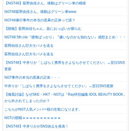
【NGT48】荻野由佳さん、移動はグリーン車の模様
NGT48荻野由佳さん、移動はグリーン車www
NGT48暴行事件の本当の黒幕の正体って誰？
【朗報】荻野由佳ちゃん、急におっぱいが膨らむ
NGT48 5th c/w『後悔ばっかり』『嫌いなのかも知れない』感想まとめ・・・
荻野由佳さん巨大モバメを送る
荻野由佳さん巨大モバメを送る
【NGT48】中井りか「しばらく携帯をさよならさせてください」→翌日SNS
更新
NGT事件の本当の黒幕の正体・・・
中井りか「しばらく携帯をさよならさせてください」→翌日SNS更新
【徹底討論】なぜSKE・HKT・NGTは「Ray特別編集 IDOL BEAUTY BOOK」
から外されてしまったのか？
こちらがNGT人気メンバー様の生歌になります。
NGTの朗報ｗｗｗｗｗｗｗｗｗｗｗ
【NGT48】中井りかがSNS休止を発表！